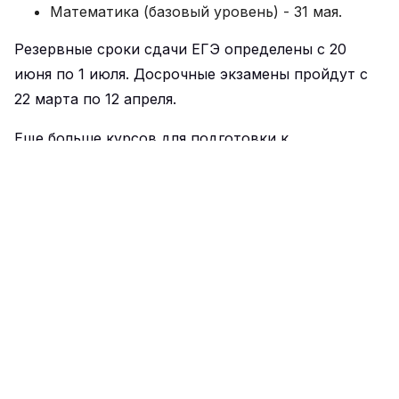
Математика (базовый уровень) - 31 мая.
Резервные сроки сдачи ЕГЭ определены с 20
июня по 1 июля. Досрочные экзамены пройдут с
22 марта по 12 апреля.
Еще больше курсов для подготовки к
обязательным ЕГЭ можно найти в каталоге
ЕДУК
.
Реклама. Рекламодатели ООО «ПРЕПРЕП.РУ» ИНН
7702446568, https://tetrika-school.ru
info@educ-courses.ru